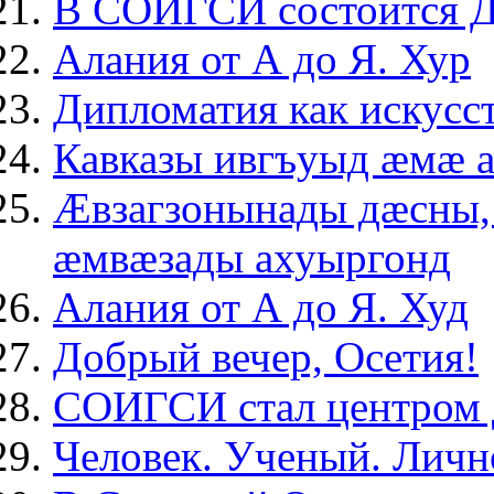
В СОИГСИ состоится Д
Алания от А до Я. Хур
Дипломатия как искусс
Кавказы ивгъуыд æмæ 
Ӕвзагзонынады дæсны, 
æмвæзады ахуыргонд
Алания от А до Я. Худ
Добрый вечер, Осетия!
СОИГСИ стал центром 
Человек. Ученый. Личн