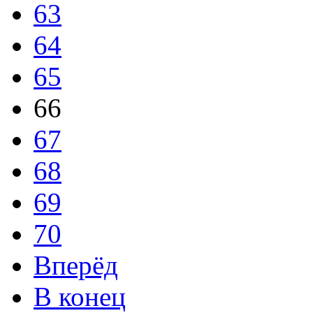
63
64
65
66
67
68
69
70
Вперёд
В конец