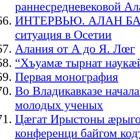
раннесредневековой Ал
ИНТЕРВЬЮ. АЛАН БАГ
ситуация в Осетии
Алания от А до Я. Лœг
“Хъуамæ тырнат наукæ
Первая монография
Во Владикавказе начал
молодых ученых
Цæгат Ирыстоны æрыго
конференци байгом код