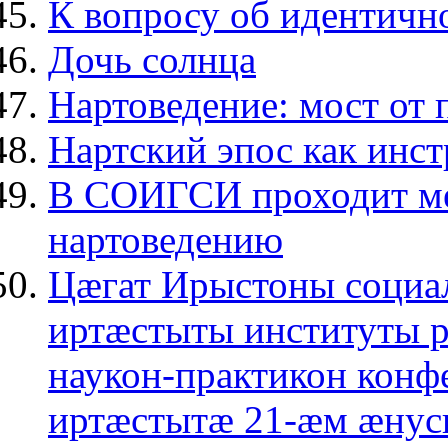
К вопросу об идентично
Дочь солнца
Нартоведение: мост от
Нартский эпос как инс
В СОИГСИ проходит ме
нартоведению
Цæгат Ирыстоны социа
иртæстыты институты 
наукон-практикон конф
иртæстытæ 21-æм æнус