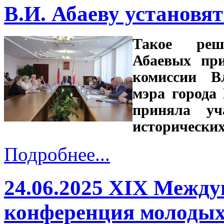
В.И. Абаеву установя
Такое реш
Абаевых при
комиссии Вл
мэра города
приняла уч
исторических
Подробнее...
24.06.2025 XIХ Между
конференция молодых