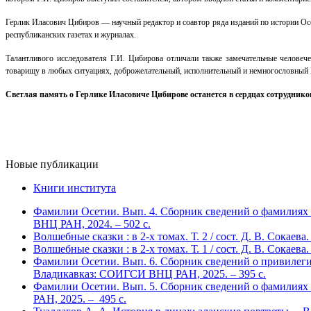
Герлик Иласович Цибиров — научный редактор и соавтор ряда изданий по истории Ос
республиканских газетах и журналах.
Талантливого исследователя Г.И. Цибирова отличали также замечательные человече
товарищу в любых ситуациях, доброжелательный, исполнительный и немногословный
Светлая память о Герлике Иласовиче Цибирове останется в сердцах сотруднико
Новые публикации
Книги института
Фамилии Осетии. Вып. 4. Сборник сведений о фамилиях 
ВНЦ РАН, 2024. – 502 с.
Волшебные сказки : в 2-х томах. Т. 2 / сост. Д. В. Сокае
Волшебные сказки : в 2-х томах. Т. 1 / сост. Д. В. Сокае
Фамилии Осетии. Вып. 6. Сборник сведений о привилегир
Владикавказ: СОИГСИ ВНЦ РАН, 2025. – 395 с.
Фамилии Осетии. Вып. 5. Сборник сведений о фамилиях 
РАН, 2025. – 495 с.