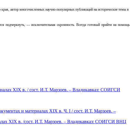
о края, автор многочисленных научно-популярных публикаций на исторические темы в
чется подчеркнуть, — исключительная скромность. Всегда готовый прийти на помощь
лах XIX в. / сост. И.Т. Марзоев. – Владикавказ: СОИГСИ
нтах и материалах XIX в. Ч. I / сост. И.Т. Марзоев. –
лах XIX в. /сост. И.Т. Марзоев. – Владикавказ: СОИГСИ ВНЦ