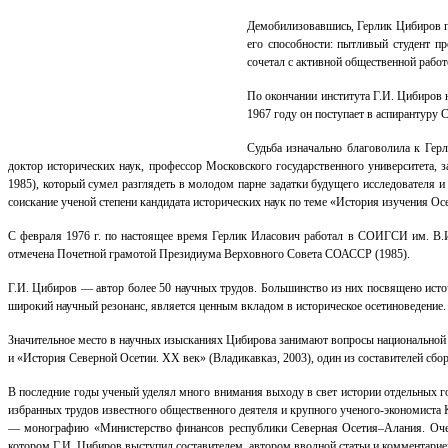
Демобилизовавшись, Герлик Цибиров по
его способности: пытливый студент п
сочетал с активной общественной работ
По окончании института Г.И. Цибиров 
1967 году он поступает в аспирантуру 
Судьба изначально благоволила к Гер
доктор исторических наук, профессор Московского государственного университет
1985), который сумел разглядеть в молодом парне задатки будущего исследователя 
соискание ученой степени кандидата исторических наук по теме «История изучения Осе
С февраля 1976 г. по настоящее время Герлик Иласович работал в СОИГСИ им. В.И. 
отмечена Почетной грамотой Президиума Верховного Совета СОАССР (1985).
Г.И. Цибиров — автор более 50 научных трудов. Большинство из них посвящено исто
широкий научный резонанс, является ценным вкладом в историческое осетиноведение.
Значительное место в научных изысканиях Цибирова занимают вопросы национальной
и «История Северной Осетии. ХХ век» (Владикавказ, 2003), один из составителей сбо
В последние годы ученый уделял много внимания выходу в свет истории отдельных г
избранных трудов известного общественного деятеля и крупного ученого-экономиста
— монографию «Министерство финансов республики Северная Осетия–Алания. Очерк
котором Г.И. Цибиров выступил составителем, автором вводной статьи и комментарие