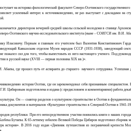
ступает на историко-филологический факультет Северо-Осетинского государственного п
роявляет усиленный интерес к источниковедению, не раз выступает с докладами на с
ой.
назначается директором вечерней средней школы сельской молодежи в станице Архонской
Северо-Осетинского научно-исследовательского института (ныне – СОИГСИ им. В.И. Аба
лику Иласовичу. Первым и главным его учителем был Валентин Константинович Гардан
а, заведующий Кавказским отделом Музея народов СССР (1931-1938), заведующий се
и не пожалел сил для того, чтобы выпестовать из него настоящего ученого. Под руков
тии в русской науке (XVIII — первая половина XIX вв.)».
Абаева, где прошел путь от аспиранта до старшего научного сотрудника. Успешная де
чниковедению истории Осетии, где он зарекомендовал себя признанным специалистом. Е
 Г.И. Цибировым подготовлена и издана (с предисловием и комментариями) работа дека
 культуры. Он — соавтор разделов о культурном строительстве в Осетии в фундамента
рника документов и материалов «Культурное строительство в Северной Осетии в 1941-197
ородов республики. При его непосредственном участии появились книги о наших города
 Казбека Бутаева. К 65-летнему юбилею Великой Победы Цибиров подготовил сборник м
 истории». В 2016 году издан «Дневник путешествия из пограничной крепости Моздо
в.