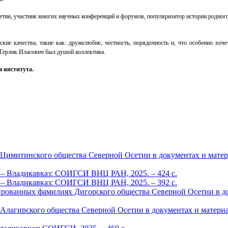
етии, участник многих научных конференций и форумов, популяризатор истории родног
ские качества, такие как: дружелюбие, честность, порядочность и, что особенно хо
 Герлик Иласович был душой коллектива.
в института.
Цимитинского общества Северной Осетии в документах и материа
ва. – Владикавказ: СОИГСИ ВНЦ РАН, 2025. – 424 c.
ва. – Владикавказ: СОИГСИ ВНЦ РАН, 2025. – 392 c.
ованных фамилиях Дигорского общества Северной Осетии в докуме
Алагирского общества Северной Осетии в документах и материа