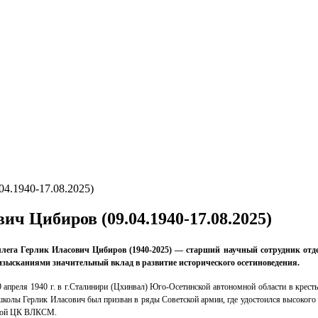
4.1940-17.08.2025)
ич Цибиров (09.04.1940-17.08.2025)
ега Герлик Иласович Цибиров (1940-2025) — старший научный сотрудник отде
изысканиями значительный вклад в развитие исторического осетиноведения.
 апреля 1940 г. в г.Сталинири (Цхинвал) Юго-Осетинской автономной области в крест
колы Герлик Иласович был призван в ряды Советской армии, где удостоился высокого 
отой ЦК ВЛКСМ.