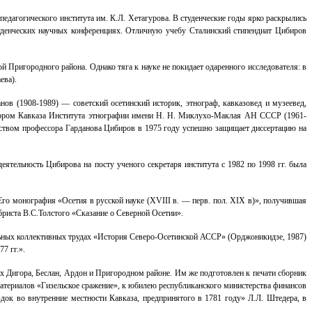
едагогического института им. К.Л. Хетагурова. В студенческие годы ярко раскрылись
туденческих научных конференциях. Отличную учебу Сталинский стипендиат Цибиров
 Пригородного района. Однако тяга к науке не покидает одаренного исследователя: в
ева).
ов (1908-1989) — советский осетинский историк, этнограф, кавказовед и музеевед,
ктором Кавказа Института этнографии имени Н. Н. Миклухо-Маклая АН СССР (1961-
одством профессора Гарданова Цибиров в 1975 году успешно защищает диссертацию на
ятельность Цибирова на посту ученого секретаря института с 1982 по 1998 гг. была
го монография «Осетия в русской науке (ХVIII в. — перв. пол. ХIХ в)», получившая
бриста В.С.Толстого «Сказание о Северной Осетии».
льных коллективных трудах «История Северо-Осетинской АССР» (Орджоникидзе, 1987)
7 гг.».
х Дигора, Беслан, Ардон и Пригородном районе. Им же подготовлен к печати сборник
атериалов «Гизельское сражение», к юбилею республиканского министерства финансов
к во внутренние местности Кавказа, предпринятого в 1781 году» Л.Л. Штедера, в