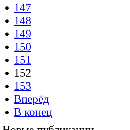
147
148
149
150
151
152
153
Вперёд
В конец
Новые публикации