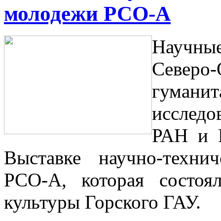
молодежи РСО-А
Научны
Север
гуман
исслед
РАН и 
Выставке научно-техни
РСО-А, которая состо
культуры Горского ГАУ.