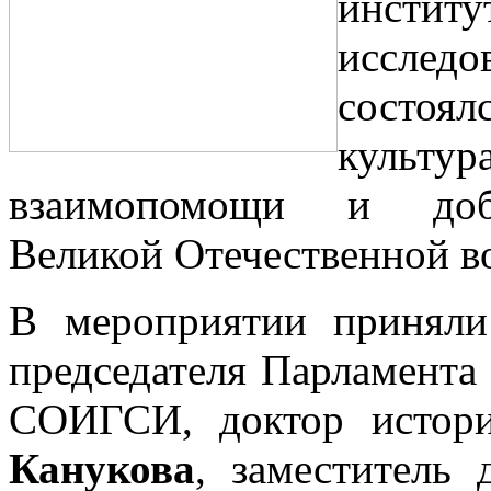
институ
иссле
состоял
культу
взаимопомощи и добр
Великой Отечественной в
В мероприятии приняли
председателя Парламент
СОИГСИ, доктор истори
Канукова
, заместитель