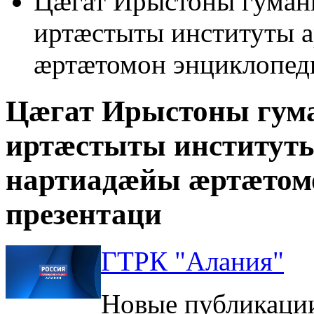
Цæгат Ирыстоны гуман
иртæстыты институты 
æртæтомон энциклопед
Цæгат Ирыстоны гум
иртæстыты институты
нартиадæйы æртæтом
презентаци
ГТРК "Алания"
Новые публикаци