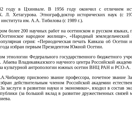
2 году в Цхинвале. В 1956 году окончил с отличием исто
К. Л. Хетагурова. Этнограф,доктор исторических наук (с 19
института им. А.А. Тибилова (с 1989 г.).
ром более 200 научных работ на осетинском и русском языках
«Осетинское народное жилище», «Народный земледельческий 
популярная серия: «Периодическая печать Кавказа об Осетии 
6 года избран первым Президентом Южной Осетии.
лом этнологии Федерального государственного бюджетного учр
 Абаева Владикавказского научного центра Российской академ
ла культурной антропологии южных осетин ВНЦ РАН и РСО-А.
.А.Чибирову присвоено звание профессора, почетное звание З
збран действительным членом Российской академии естестве
«За заслуги в развитии науки и экономики», входил в состав
публики (за большой вклад в развитие дружественных связей 
иева.