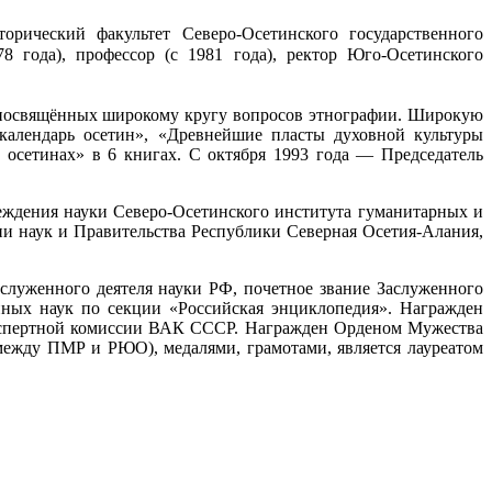
рический факультет Северо-Осетинского государственного
78 года),
профессор (с 1981 года), ректор Юго-Осетинского
, посвящённых широкому кругу вопросов этнографии. Широкую
календарь осетин», «Древнейшие пласты духовной культуры
и осетинах» в 6 книгах. С октября 1993 года — Председатель
еждения науки Северо-Осетинского института гуманитарных и
ии наук и Правительства Республики Северная Осетия-Алания,
аслуженного деятеля науки РФ, почетное звание Заслуженного
нных наук по секции «Российская энциклопедия». Награжден
 экспертной комиссии ВАК СССР. Награжден Орденом Мужества
между ПМР и РЮО), медалями, грамотами, является лауреатом