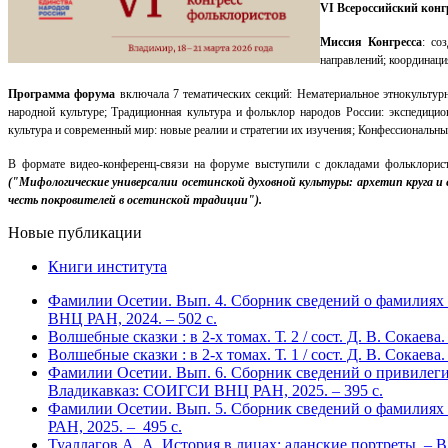
VI Всероссийский конг
Миссия Конгресса
:
со
направлений;
координаци
Программа форума
включала 7 тематических секций:
Нематериальное этнокультур
народной культуре;
Традиционная культура и фольклор народов России: экспедици
культура и современный мир: новые реалии и стратегии их
изучения; Конфессиональные
В формате видео-конференц-связи на форуме выступили с докладами фольклор
("Мифологические универсалии осетинской духовной культуры: архетип круга и 
честь покровителей в осетинской традиции").
Новые публикации
Книги института
Фамилии Осетии. Вып. 4. Сборник сведений о фамилиях 
ВНЦ РАН, 2024. – 502 с.
Волшебные сказки : в 2-х томах. Т. 2 / сост. Д. В. Сокае
Волшебные сказки : в 2-х томах. Т. 1 / сост. Д. В. Сокае
Фамилии Осетии. Вып. 6. Сборник сведений о привилегир
Владикавказ: СОИГСИ ВНЦ РАН, 2025. – 395 с.
Фамилии Осетии. Вып. 5. Сборник сведений о фамилиях 
РАН, 2025. – 495 с.
Туаллагов А. А. История в лицах: аланские портреты. – 