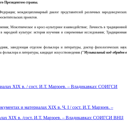
ого Президентом страны.
 Федерации;
междисциплинарный диалог представителей различных народоведческих
росветительских проектов.
анения;
Межэтническое и кросс-культурное взаимодействие;
Личность в традиционной
 в народной культуре: история изучения и современные исследования;
Традиционная
дник, заведующая отделом фольклора и литературы, доктор филологических наук
ла фольклора и литературы, кандидат искусствоведения
("Музыкальный код обрядов в
лах XIX в. / сост. И.Т. Марзоев. – Владикавказ: СОИГСИ
нтах и материалах XIX в. Ч. I / сост. И.Т. Марзоев. –
лах XIX в. /сост. И.Т. Марзоев. – Владикавказ: СОИГСИ ВНЦ