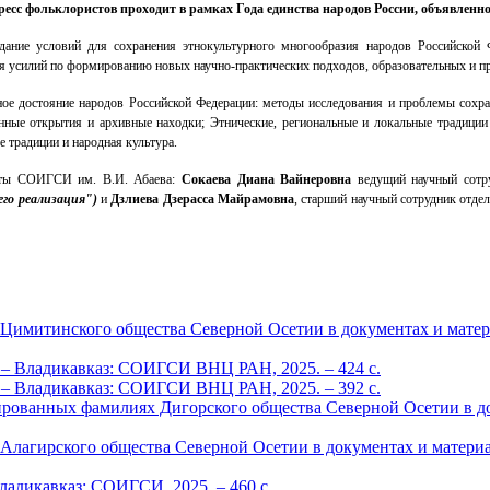
ресс фольклористов проходит в рамках Года единства народов России, объявленн
здание условий для сохранения этнокультурного многообразия народов Российской
я усилий по формированию новых научно-практических подходов, образовательных и п
ное достояние народов Российской Федерации: методы исследования и проблемы сохр
онные открытия и архивные находки;
Этнические, региональные и локальные традиции
 традиции и народная культура.
исты СОИГСИ им. В.И. Абаева:
Сокаева Диана Вайнеровна
ведущий научный сотру
его реализация")
и
Дзлиева Дзерасса Майрамовна
, старший научный сотрудник отде
Цимитинского общества Северной Осетии в документах и материа
ва. – Владикавказ: СОИГСИ ВНЦ РАН, 2025. – 424 c.
ва. – Владикавказ: СОИГСИ ВНЦ РАН, 2025. – 392 c.
ованных фамилиях Дигорского общества Северной Осетии в докуме
Алагирского общества Северной Осетии в документах и материа
Владикавказ: СОИГСИ, 2025. – 460 с.