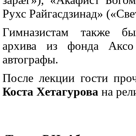
Рухс Райгасдзинад» («Све
Гимназистам также бы
архива из фонда Аксо
автографы.
После лекции гости про
Коста Хетагурова
на рел